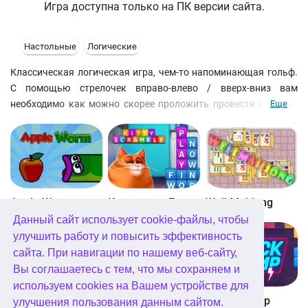
Игра доступна только на ПК версии сайта.
Настольные
Логические
Классическая логическая игра, чем-то напоминающая гольф.
С помощью стрелочек вправо-влево / вверх-вниз вам
необходимо как можно скорее проложить провести шарик в
Еще
лунку. Шарик катится в выбранном направлении до тех пор,
пока не встретит препятствие либо не улетит с поля: в таком
случае уровень придется проходить заново.
Apple Worm
Котовасия: Башни слов
Well Mahjong
Данный сайт использует cookie-файлы, чтобы
улучшить работу и повысить эффективность
сайта. При навигации по нашему веб-сайту,
Вы соглашаетесь с тем, что мы сохраняем и
используем cookies на Вашем устройстве для
Digitz!
The Daily Diagonal Sudoku
Block Champ
улучшения пользования данным сайтом.