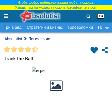
Чтобы добро победило, важна любая помощь.
Узнай, чем ты можешь помочь:
ua-aid-centers.com
Три в ряд
Стратегии и бизнес
Головоломки
Поиск 
Absolutist
Логические
Track the Ball