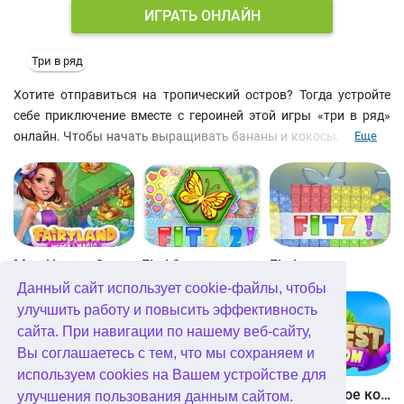
ИГРАТЬ ОНЛАЙН
Три в ряд
Хотите отправиться на тропический остров? Тогда устройте
себе приключение вместе с героиней этой игры «три в ряд»
онлайн. Чтобы начать выращивать бананы и кокосы, всего то
Еще
и нужно, что соединить три предмета и получить новый. таким
же образом можно создавать и разный полезный инвентарь и
даже построить бунгало. Расчищайте местность от камней,
находите сундуки с сокровищами и открывайте секреты
райского острова. Знакомьтесь с новыми персонажами и
открывайте для себя новые грани этой веселой игры «три в
Мир Чудес: Слияние и Магия
Fitz! 2
Fitz!
ряд» online бесплатно.
Данный сайт использует cookie-файлы, чтобы
улучшить работу и повысить эффективность
сайта. При навигации по нашему веб-сайту,
Вы соглашаетесь с тем, что мы сохраняем и
используем cookies на Вашем устройстве для
Bubblez!
Athena Match
Соединенное королевство
улучшения пользования данным сайтом.