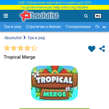
Сайт Управления верховного комиссара ООН
по делам беженцев:
help.unhcr.org/ukraine
Три в ряд
Стратегии и бизнес
Головоломки
Поиск 
Absolutist
Три в ряд
Tropical Merge