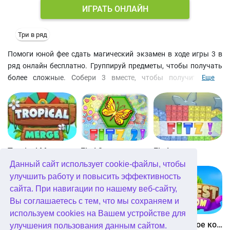
ИГРАТЬ ОНЛАЙН
Три в ряд
Помоги юной фее сдать магический экзамен в ходе игры 3 в
ряд онлайн бесплатно. Группируй предметы, чтобы получать
более сложные. Собери 3 вместе, чтобы получить один
Еще
сложный или собери комбинацию из пяти, чтобы получить два
продвинутых объекта. Фея-крестная будет твоей наставницей,
а также поможет с выполнением ннекоторых задач, которые
могут отнимать много времени. Знакомьтесь со сказочными
персонажами и отыщите волшебных животных: драконов и
единорогов. Выполняйте задания и собирайте ключи, чтобы
Tropical Merge
Fitz! 2
Fitz!
исследовать новые земли. Яркая графика и увлекательный
Данный сайт использует cookie-файлы, чтобы
игровой процесс в cтиле "собери 3" ‐ отличительные черты этой
улучшить работу и повысить эффективность
игры merge онлайн. Попробуйте и другие бесплатные игры в
сайта. При навигации по нашему веб-сайту,
этом жанре, если вам они нравятся.
Вы соглашаетесь с тем, что мы сохраняем и
используем cookies на Вашем устройстве для
Bubblez!
Athena Match
Соединенное королевство
улучшения пользования данным сайтом.