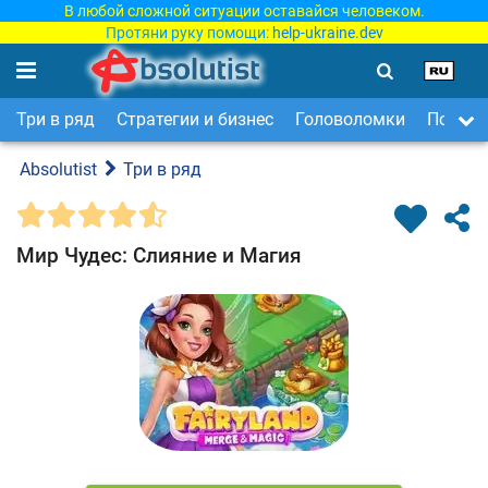
В любой сложной ситуации оставайся человеком.
Протяни руку помощи:
help-ukraine.dev
Три в ряд
Стратегии и бизнес
Головоломки
Поиск 
Absolutist
Три в ряд
Мир Чудес: Слияние и Магия