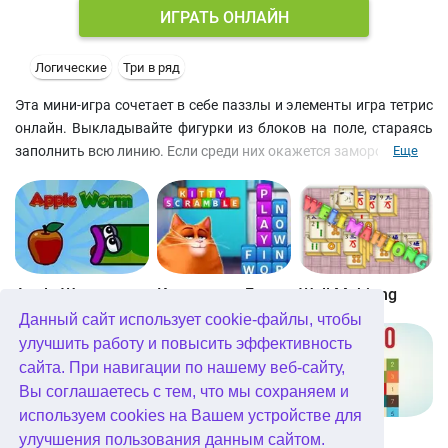
ИГРАТЬ ОНЛАЙН
Логические
Три в ряд
Эта мини-игра сочетает в себе паззлы и элементы игра тетрис
онлайн. Выкладывайте фигурки из блоков на поле, стараясь
заполнить всю линию. Если среди них окажется замороженная
Еще
ячейка, то в том же ряду советуем разместить и молнию,
чтобы точно удалить её. Впрочем, мы уверены, что вам уже
попадались подобные бесплатные головоломки онлайн.
Поэтому не будем вас отвлекать от этой онлайн игры с стиле
tetris.
Apple Worm
Котовасия: Башни слов
Well Mahjong
Данный сайт использует cookie-файлы, чтобы
улучшить работу и повысить эффективность
сайта. При навигации по нашему веб-сайту,
Вы соглашаетесь с тем, что мы сохраняем и
используем cookies на Вашем устройстве для
Digitz!
The Daily Diagonal Sudoku
Get 10
улучшения пользования данным сайтом.