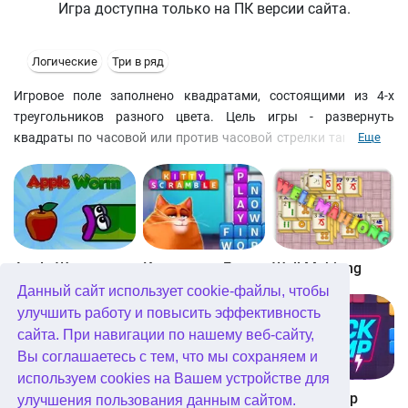
Игра доступна только на ПК версии сайта.
Логические
Три в ряд
Игровое поле заполнено квадратами, состоящими из 4-х
треугольников разного цвета. Цель игры - развернуть
квадраты по часовой или против часовой стрелки так, чтобы
Еще
они исчезли. Для этого Вам понадобится не менее 4-х
треугольников одного цвета. Задача, как видите, не из легких!
Но стоит немного потренироваться в стратегии - и все
получится. Начинать можно с самого простого уровня. Если
Вам удастся разобрать всю колонну - она уже не появится.
Игра закончится, когда исчезнут все треугольники или когда
Apple Worm
Котовасия: Башни слов
Well Mahjong
ход будет невозможен. Удачи!
Данный сайт использует cookie-файлы, чтобы
улучшить работу и повысить эффективность
сайта. При навигации по нашему веб-сайту,
Вы соглашаетесь с тем, что мы сохраняем и
используем cookies на Вашем устройстве для
Digitz!
The Daily Diagonal Sudoku
Block Champ
улучшения пользования данным сайтом.