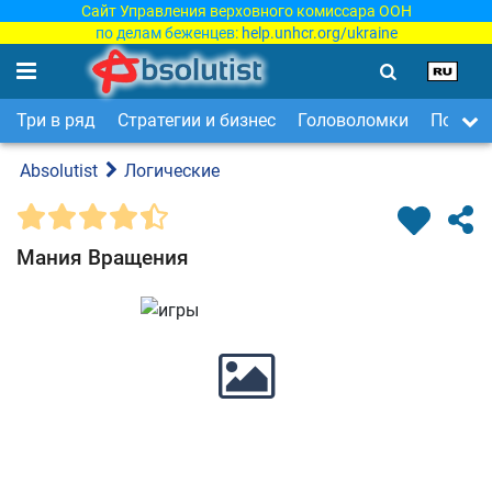
Сайт Управления верховного комиссара ООН
по делам беженцев:
help.unhcr.org/ukraine
Три в ряд
Стратегии и бизнес
Головоломки
Поиск 
Absolutist
Логические
Мания Вращения