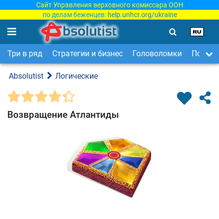
Сайт Управления верховного комиссара ООН
по делам беженцев:
help.unhcr.org/ukraine
Три в ряд
Стратегии и бизнес
Головоломки
Поиск 
Absolutist
Логические
Возвращение Атлантиды