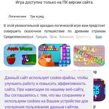
Игра доступна только на ПК версии сайта.
Логические
Три в ряд
В этой увлекательной аркадно-логической игре вам предстоит
совершить сказочное путешествие по древним странам
Средиземноморья: Греции, Трое, Финикии, Вавилону, Египту,
Еще
Карфагену и Риму для того, чтобы отыскать семь артефактов
силы могучего бога-покровителя жителей Атлантиды -
Посейдона.
Apple Worm
Котовасия: Башни слов
Well Mahjong
Данный сайт использует cookie-файлы, чтобы
улучшить работу и повысить эффективность
сайта. При навигации по нашему веб-сайту,
Вы соглашаетесь с тем, что мы сохраняем и
используем cookies на Вашем устройстве для
Digitz!
The Daily Diagonal Sudoku
Block Champ
улучшения пользования данным сайтом.