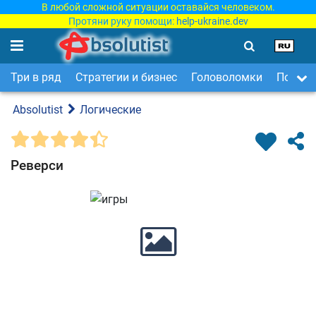
В любой сложной ситуации оставайся человеком.
Протяни руку помощи:
help-ukraine.dev
Три в ряд
Стратегии и бизнес
Головоломки
Поиск 
Absolutist
Логические
Реверси