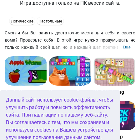
Игра доступна только на ПК версии сайта.
Логические
Настольные
Смогли бы Вы занять достаточно места для себя и своего
дома? Проверьте себя! В этой игре нужно продумывать не
только каждый свой шаг, но и каждый шаг претендента на
Еще
вашу территорию. Ваша цель - захватить как можно больше
места для себя и не оставить ни одного шанса сопернику.
Сегодня Ваш противник - компьютер, а значит, Вам надо
думать быстрее и быть более внимательным. Если не успеете
захватить территорию компьютера - то он не упустит
возможности завладеть Вашей! Отличие Реверси от
Apple Worm
Котовасия: Башни слов
Well Mahjong
классической состоит в том, что можно захватить не более
Данный сайт использует cookie-файлы, чтобы
одного клочка земли за один раз. Игра состоит из трех
улучшить работу и повысить эффективность
уровней. Вам понадобится Flash 5 plug-in от Macromedia, чтобы
сайта. При навигации по нашему веб-сайту,
играть.
Вы соглашаетесь с тем, что мы сохраняем и
используем cookies на Вашем устройстве для
Digitz!
The Daily Diagonal Sudoku
Block Champ
улучшения пользования данным сайтом.