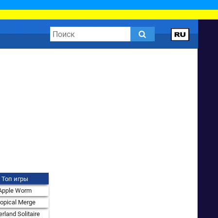
Топ игры
Apple Worm
ropical Merge
rland Solitaire