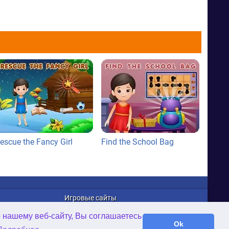
escue the Fancy Girl
Find the School Bag
Игровые сайты
WellGames.com
о нашему веб-сайту, Вы соглашаетесь
iFamilybooks.com
Ok