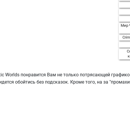
Мир 
Crim
С
к
tic Worlds понравится Вам не только потрясающей график
идется обойтись без подсказок. Кроме того, на за "промах