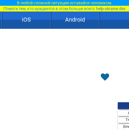
В любой сложной ситуации оставайся человеком.
Помоги тем, кто нуждается в этом больше всего:
help-ukraine.dev
iOS
Android
T
Eme