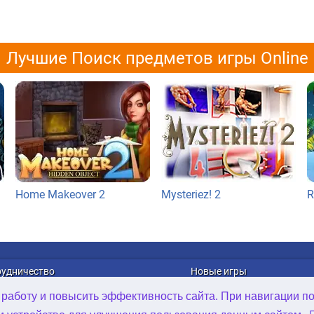
Лучшие Поиск предметов игры Online
Home Makeover 2
Mysteriez! 2
R
рудничество
Новые игры
лама
Онлайн Игры
 работу и повысить эффективность сайта. При навигации п
рибуция игр
Игры для Android