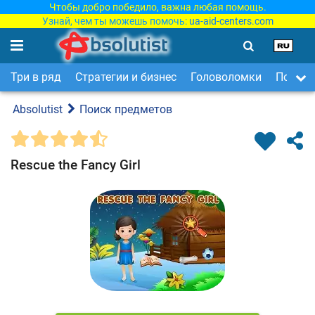
Чтобы добро победило, важна любая помощь.
Узнай, чем ты можешь помочь:
ua-aid-centers.com
Три в ряд
Стратегии и бизнес
Головоломки
Поиск 
Absolutist
Поиск предметов
Rescue the Fancy Girl