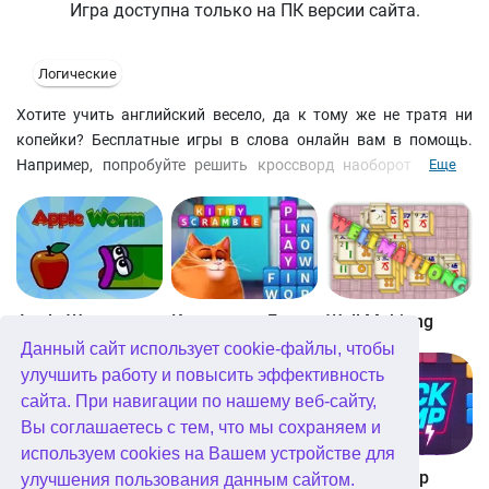
Игра доступна только на ПК версии сайта.
Логические
Хотите учить английский весело, да к тому же не тратя ни
копейки? Бесплатные игры в слова онлайн вам в помощь.
Например, попробуйте решить кроссворд наоборот. Буквы
Еще
зашифрованы. Кликните на любую клетку и увидите, где еще
используется эта буква. Затем кликните на выбранную букву,
чтобы заполнить соответствующие поля. Новые головоломки
появляются каждый день, ведь в изучении языка главное
системность!
Apple Worm
Котовасия: Башни слов
Well Mahjong
Данный сайт использует cookie-файлы, чтобы
улучшить работу и повысить эффективность
сайта. При навигации по нашему веб-сайту,
Вы соглашаетесь с тем, что мы сохраняем и
используем cookies на Вашем устройстве для
Digitz!
The Daily Diagonal Sudoku
Block Champ
улучшения пользования данным сайтом.