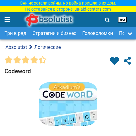
Они не хотели войны, но война пришла в их дом.
Не оставайся в стороне:
ua-aid-centers.com
Три в ряд
Стратегии и бизнес
Головоломки
Поиск 
Absolutist
Логические
Codeword