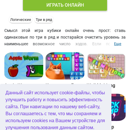
ИГРАТЬ ОНЛАЙН
Логические
Три в ряд
Смысл этой игра кубики онлайн очень прост: ставь
одинаковые по три в ряд и постарайся очистить уровень за
наименьшее возможное число ходов. Если получится
Еще
справиться, то заработаете звезду. По умолчанию открыто
более 30 уровней. Собирайте звезды и открывайте новые
головоломки с кубиками онлайн бесплатно.
Apple Worm
Котовасия: Башни слов
Well Mahjong
Данный сайт использует cookie-файлы, чтобы
улучшить работу и повысить эффективность
сайта. При навигации по нашему веб-сайту,
Вы соглашаетесь с тем, что мы сохраняем и
используем cookies на Вашем устройстве для
Digitz!
The Daily Diagonal Sudoku
Block Champ
улучшения пользования данным сайтом.