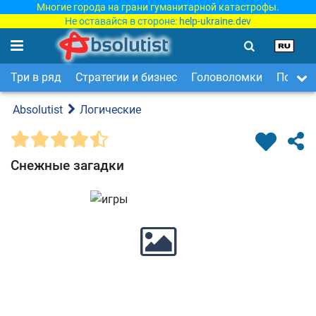
Многие города на грани гуманитарной катастрофы.
Не оставайся в стороне:
help-ukraine.dev
Три в ряд
Стратегии и бизнес
Головоломки
Поиск 
Absolutist
Логические
Снежные загадки