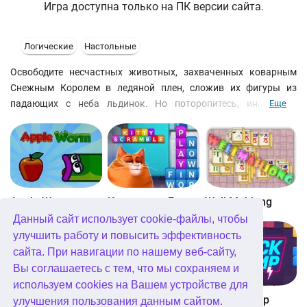
Игра доступна только на ПК версии сайта.
Логические
Настольные
Освободите несчастных животных, захваченных коварным
Снежным Королем в ледяной плен, сложив их фигуры из
падающих с неба льдинок. Но поторопитесь, иначе лед
Еще
заморозит последнее теплое место на Земле - маленький
тропический остров.
Apple Worm
Котовасия: Башни слов
Well Mahjong
Данный сайт использует cookie-файлы, чтобы
улучшить работу и повысить эффективность
сайта. При навигации по нашему веб-сайту,
Вы соглашаетесь с тем, что мы сохраняем и
используем cookies на Вашем устройстве для
Digitz!
The Daily Diagonal Sudoku
Block Champ
улучшения пользования данным сайтом.