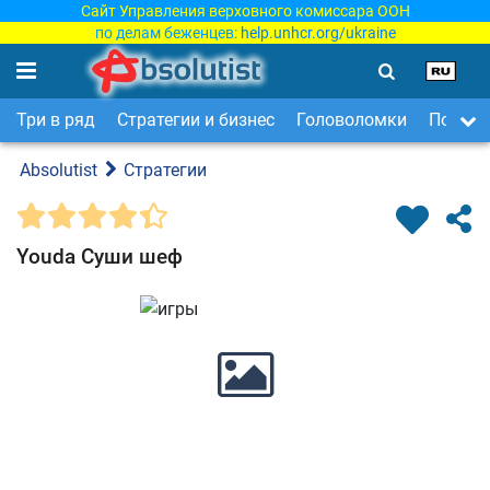
Сайт Управления верховного комиссара ООН
по делам беженцев:
help.unhcr.org/ukraine
Три в ряд
Стратегии и бизнес
Головоломки
Поиск 
Absolutist
Стратегии
Youda Суши шеф