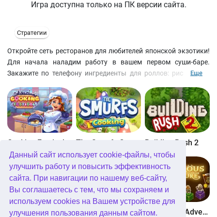
Игра доступна только на ПК версии сайта.
Стратегии
Откройте сеть ресторанов для любителей японской экзотики!
Для начала наладим работу в вашем первом суши-баре.
Закажите по телефону ингредиенты для роллов: рис, икру и
Еще
нори - спрессованные водоросли. Сворачивайте роллы на
бамбуковой циновке, смешивая компоненты изысканного
блюда строго по рецептуре! Клиенты будут довольны и щедры,
если их заказ вы выполните быстро и точно.
Cooking Festival
The Smurfs Cooking
Building Rush 2
Данный сайт использует cookie-файлы, чтобы
улучшить работу и повысить эффективность
сайта. При навигации по нашему веб-сайту,
Вы соглашаетесь с тем, что мы сохраняем и
используем cookies на Вашем устройстве для
Boom Town
Dangerous Adventure
Dangerous Adventure 2
улучшения пользования данным сайтом.