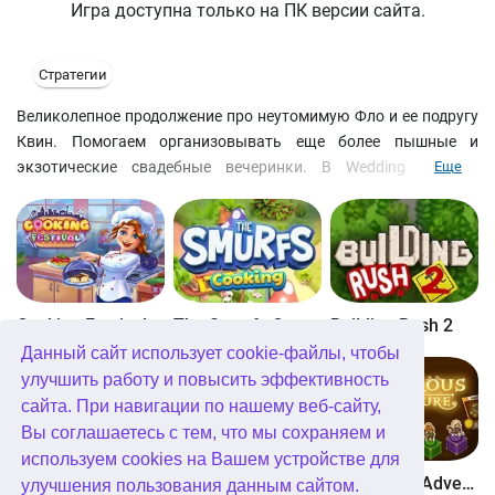
Игра доступна только на ПК версии сайта.
Стратегии
Великолепное продолжение про неутомимую Фло и ее подругу
Квин. Помогаем организовывать еще более пышные и
экзотические свадебные вечеринки. В Wedding Dash 2
Еще
(Свадебный переполох 2) вам придется выбирать еду,
накрывать сто, фотографировать гостей и поить их
шампанским. Вторя часть игры Свадебный переполох не даст
вам скучать!
Cooking Festival
The Smurfs Cooking
Building Rush 2
Данный сайт использует cookie-файлы, чтобы
улучшить работу и повысить эффективность
сайта. При навигации по нашему веб-сайту,
Вы соглашаетесь с тем, что мы сохраняем и
используем cookies на Вашем устройстве для
Boom Town
Dangerous Adventure
Dangerous Adventure 2
улучшения пользования данным сайтом.