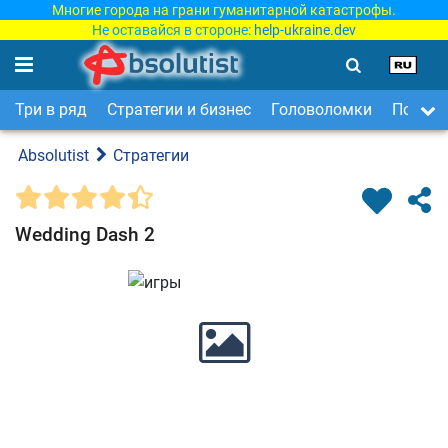
Многие города на грани гуманитарной катастрофы.
Не оставайся в стороне:
help-ukraine.dev
Три в ряд
Стратегии и бизнес
Головоломки
Поиск 
Absolutist
Стратегии
Wedding Dash 2