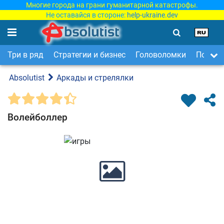
Многие города на грани гуманитарной катастрофы.
Не оставайся в стороне:
help-ukraine.dev
Три в ряд
Стратегии и бизнес
Головоломки
Поиск 
Absolutist
Аркады и стрелялки
Волейболлер