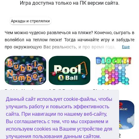
Игра доступна только на ПК версии сайта.
Аркады и стрелялки
Чем можно чудесно развлечься на пляже? Конечно, сыграть в
волейбол на теплом песке! Тогда начинайте игру и забудьте
про окружающую Вас реальность, и про время года, стоящее
Еще
за окном. Выберите любой пляж мира и сыграйте в волейбол,
не отходя от рабочего места. Эта игра принесет Вам массу
радости и новых эмоций. Докажите, что компьютеру далеко
до человека! А может быть, хотите сыграть с друзьями? Не
вопрос, приглашайте их - здесь возможна и командная игра!
Можно выбрать один из трех уровней сложности, а то и стать
Bubble Number
9 Ball Pool
Blockz!
чемпионом по "всем статьям"! Подарите себе и своим друзьям
Данный сайт использует cookie-файлы, чтобы
кусочек знойного лета! Вам понадобится Flash 5 plug-in от
улучшить работу и повысить эффективность
Macromedia, чтобы играть.
сайта. При навигации по нашему веб-сайту,
Вы соглашаетесь с тем, что мы сохраняем и
используем cookies на Вашем устройстве для
Королевство Китта
Go Repo
Into Space 2
улучшения пользования данным сайтом.