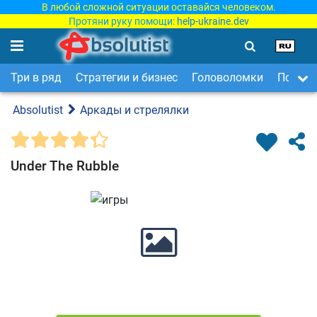
В любой сложной ситуации оставайся человеком.
Протяни руку помощи:
help-ukraine.dev
Три в ряд
Стратегии и бизнес
Головоломки
Поиск 
Absolutist
Аркады и стрелялки
Under The Rubble