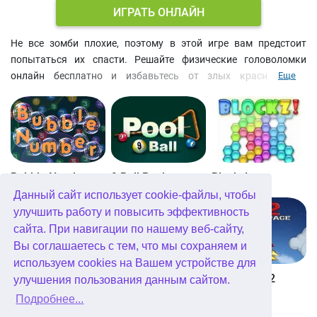
ИГРАТЬ ОНЛАЙН
Не все зомби плохие, поэтому в этой игре вам предстоит
попытаться их спасти. Решайте физические головоломки
онлайн бесплатно и избавьтесь от злых красноглазых
Еще
немертвых, обрушив на них гору камней. Прикрепляйте
взрывчатку к деревянным перекрытиям и попытайтесь
пройти уровень, установив всего один динамит или мину.
Bubble Number
9 Ball Pool
Blockz!
Данный сайт использует cookie-файлы, чтобы
улучшить работу и повысить эффективность
сайта. При навигации по нашему веб-сайту,
Вы соглашаетесь с тем, что мы сохраняем и
используем cookies на Вашем устройстве для
Королевство Китта
Go Repo
Into Space 2
улучшения пользования данным сайтом.
Подробнее...