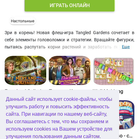
ИГРАТЬ ОНЛАЙН
Настольные
Зри в корень! Новая флеш-игра Tangled Gardens сочетает в
себе элементы головоломки и стратегии. Вращайте фигурки,
пытаясь распутать корни растений и заработать побольше
Еще
очков, создав линию подлиннее.
Emerland Solitaire
Пасьянс Криминальные истории
Well Mahjong
Данный сайт использует cookie-файлы, чтобы
улучшить работу и повысить эффективность
сайта. При навигации по нашему веб-сайту,
Вы соглашаетесь с тем, что мы сохраняем и
используем cookies на Вашем устройстве для
Glassez 2
Solitaire Story 3
Найди слово - семейные истории
улучшения пользования данным сайтом.