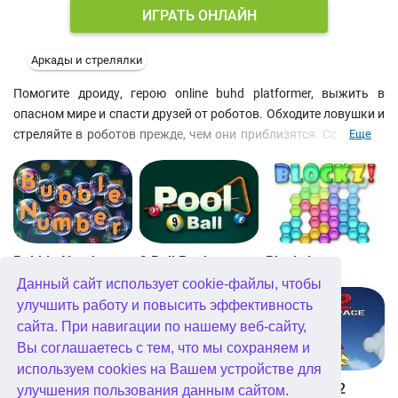
ИГРАТЬ ОНЛАЙН
Аркады и стрелялки
Помогите дроиду, герою online buhd platformer, выжить в
опасном мире и спасти друзей от роботов. Обходите ловушки и
стреляйте в роботов прежде, чем они приблизятся. Собирайте
Еще
жетоны, чтобы улучшать навыки, в том числе
скорострельность и мощность оружия. Используйте клавиши
со стрелками, чтобы управлять дроидом, и мышь, чтобы
стрелять в роботов. Как долго вы сможете продержаться в
аркадной игре бесплатно онлайн.
Bubble Number
9 Ball Pool
Blockz!
Данный сайт использует cookie-файлы, чтобы
улучшить работу и повысить эффективность
сайта. При навигации по нашему веб-сайту,
Вы соглашаетесь с тем, что мы сохраняем и
используем cookies на Вашем устройстве для
Королевство Китта
Go Repo
Into Space 2
улучшения пользования данным сайтом.