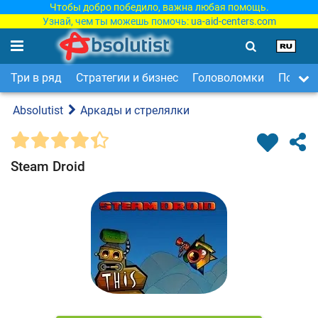
Чтобы добро победило, важна любая помощь.
Узнай, чем ты можешь помочь:
ua-aid-centers.com
Три в ряд
Стратегии и бизнес
Головоломки
Поиск 
Absolutist
Аркады и стрелялки
Steam Droid