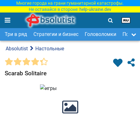
Многие города на грани гуманитарной катастрофы.
Не оставайся в стороне:
help-ukraine.dev
Три в ряд
Стратегии и бизнес
Головоломки
Поиск 
Absolutist
Настольные
Scarab Solitaire