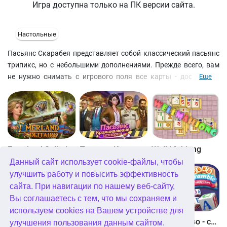
Игра доступна только на ПК версии сайта.
Настольные
Пасьянс Скарабея представляет собой классический пасьянс
трипикс, но с небольшими дополнениями. Прежде всего, вам
не нужно снимать с игрового поля все карты - достаточно
Еще
открыть синие карты с изображением скарабея на на
рубашке. Кроме того, если вы не успеваете сделать ход, пока
секундная стрелка ни сделает круг (а она это сделает быстрее,
чем обычно), то карта из дополнительной колоды внизу
игрового поля автоматически перевернется. В остальном же
это привычная карточная игра, которой карты пасьянса
Emerland Solitaire
Пасьянс Криминальные истории
Well Mahjong
снимаются в дополнительную колоду по принципу +1 или -1
Данный сайт использует cookie-файлы, чтобы
вне зависимости от масти.
улучшить работу и повысить эффективность
сайта. При навигации по нашему веб-сайту,
Вы соглашаетесь с тем, что мы сохраняем и
используем cookies на Вашем устройстве для
Glassez 2
Solitaire Story 3
Найди слово - семейные истории
улучшения пользования данным сайтом.