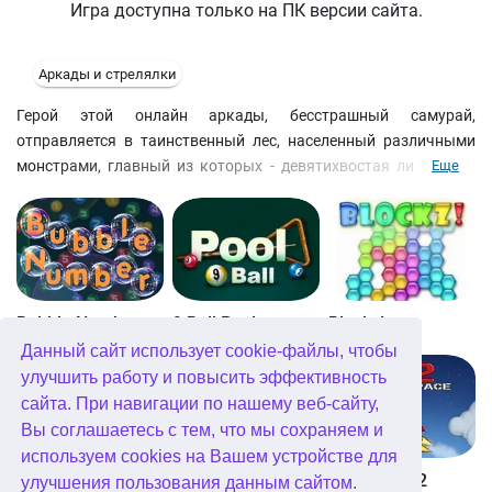
Игра доступна только на ПК версии сайта.
Аркады и стрелялки
Герой этой онлайн аркады, бесстрашный самурай,
отправляется в таинственный лес, населенный различными
монстрами, главный из которых - девятихвостая лиса. Этот
Еще
кровожадный оборотень преследует всех, кто отважится
собирать чудо-грибы, способные излечить любые раны.
Поэтому хватайте все, что успеете и уносите ноги из этого
опасного леса в увлекательном раннере Samurai Escape.
Избегайте встречи с монстрами или сразите их своим верным
мечом, кликнув левой кнопкой мыши. Нажмите ПРОБЕЛ,
Bubble Number
9 Ball Pool
Blockz!
чтобы прыгнуть, и постарарайтесь не приземлиться на
Данный сайт использует cookie-файлы, чтобы
колючки или, чего доброго, не улететь прямо в бездну. Этот
улучшить работу и повысить эффективность
анимешный платформер придется по душе любителям жанра
сайта. При навигации по нашему веб-сайту,
infinite runner и подарит вам 40 уровней настоящего экшна!
Вы соглашаетесь с тем, что мы сохраняем и
используем cookies на Вашем устройстве для
Королевство Китта
Go Repo
Into Space 2
улучшения пользования данным сайтом.