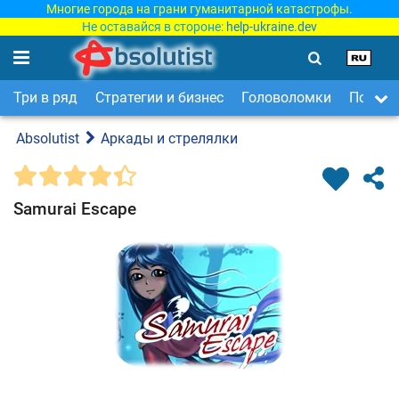
Многие города на грани гуманитарной катастрофы.
Не оставайся в стороне:
help-ukraine.dev
Три в ряд
Стратегии и бизнес
Головоломки
Поиск 
Absolutist
Аркады и стрелялки
Samurai Escape