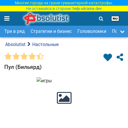
Многие города на грани гуманитарной катастрофы.
Не оставайся в стороне:
help-ukraine.dev
Три в ряд
Стратегии и бизнес
Головоломки
Поиск 
Absolutist
Настольные
Пул (Бильярд)