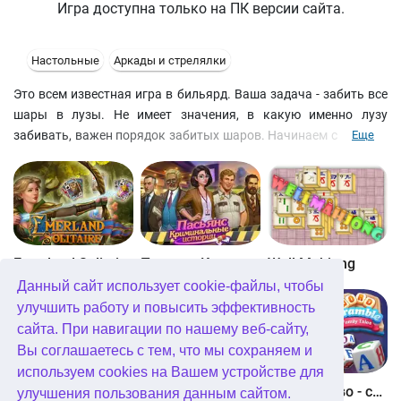
Игра доступна только на ПК версии сайта.
Настольные
Аркады и стрелялки
Это всем известная игра в бильярд. Ваша задача - забить все
шары в лузы. Не имеет значения, в какую именно лузу
забивать, важен порядок забитых шаров. Начинаем с шара №
Еще
1 и так далее, по порядку, заканчивая шаром № 8. Забьете
"правильный" шар - получаете 100 очков, если "не правильный"
- теряете 50... Каждый удар кием стоит вам 10 очков. Вот и все
правила. А теперь попробуйте свои силы и попадите в "ТОР 10
лучших онлайн-игроков". Мы уверены, у Вас все получится.
Удачи!
Emerland Solitaire
Пасьянс Криминальные истории
Well Mahjong
Данный сайт использует cookie-файлы, чтобы
улучшить работу и повысить эффективность
сайта. При навигации по нашему веб-сайту,
Вы соглашаетесь с тем, что мы сохраняем и
используем cookies на Вашем устройстве для
Glassez 2
Solitaire Story 3
Найди слово - семейные истории
улучшения пользования данным сайтом.