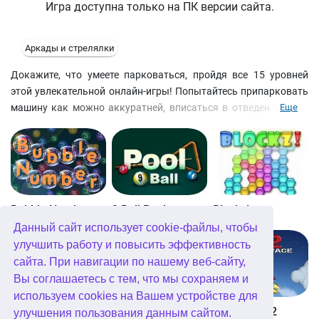
Игра доступна только на ПК версии сайта.
Аркады и стрелялки
Докажите, что умеете парковаться, пройдя все 15 уровней
этой увлекательной онлайн-игры! Попытайтесь припарковать
машину как можно аккуратней, вписаться в отведенное вам
Еще
место и при этом не задеть соседние машины и прочие
преграды, портящие жизнь любому автомобилисту. Да и
времени у вас в обрез.
Bubble Number
9 Ball Pool
Blockz!
Данный сайт использует cookie-файлы, чтобы
улучшить работу и повысить эффективность
сайта. При навигации по нашему веб-сайту,
Вы соглашаетесь с тем, что мы сохраняем и
используем cookies на Вашем устройстве для
Королевство Китта
Go Repo
Into Space 2
улучшения пользования данным сайтом.