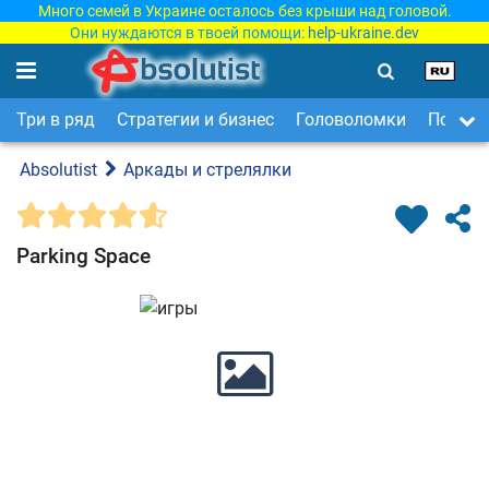
Много семей в Украине осталось без крыши над головой.
Они нуждаются в твоей помощи:
help-ukraine.dev
Три в ряд
Стратегии и бизнес
Головоломки
Поиск 
Absolutist
Аркады и стрелялки
Parking Space