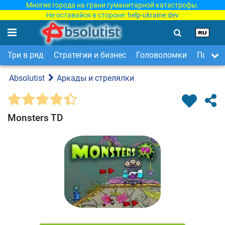
Многие города на грани гуманитарной катастрофы.
Не оставайся в стороне:
help-ukraine.dev
Три в ряд
Стратегии и бизнес
Головоломки
Поиск 
Absolutist
Аркады и стрелялки
Monsters TD