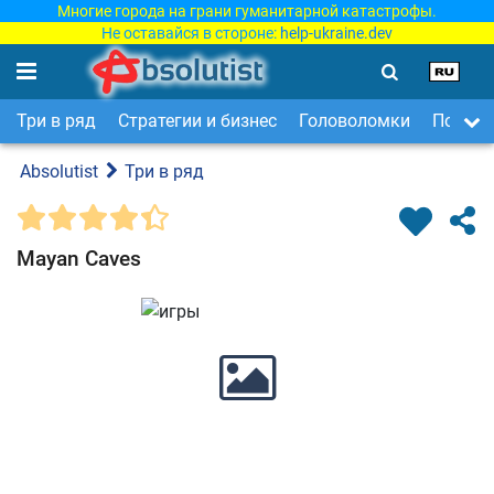
Многие города на грани гуманитарной катастрофы.
Не оставайся в стороне:
help-ukraine.dev
Три в ряд
Стратегии и бизнес
Головоломки
Поиск 
Absolutist
Три в ряд
Mayan Caves