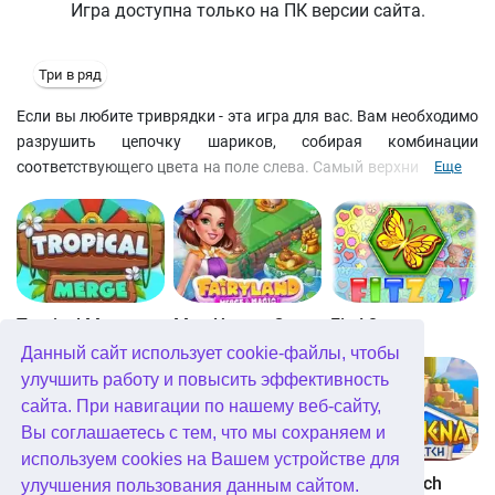
Игра доступна только на ПК версии сайта.
Три в ряд
Если вы любите триврядки - эта игра для вас. Вам необходимо
разрушить цепочку шариков, собирая комбинации
соответствующего цвета на поле слева. Самый верхний шарик
Еще
в цепочке - тот, с которого нужно начать. Если подходящего
цвета тройку собрать не удается, а время неумолимо уходит,
попробуйте отыскать и поставить три в ряд радуги или
песочные часы. Собирайте также комбинации бомбочек,
сердечек и смайликов - эффект будет исключительно
положительный.
Tropical Merge
Мир Чудес: Слияние и Магия
Fitz! 2
Данный сайт использует cookie-файлы, чтобы
улучшить работу и повысить эффективность
сайта. При навигации по нашему веб-сайту,
Вы соглашаетесь с тем, что мы сохраняем и
используем cookies на Вашем устройстве для
Fitz!
Bubblez!
Athena Match
улучшения пользования данным сайтом.