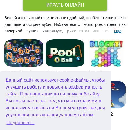
ИГРАТЬ ОНЛАЙН
Белый и пушистый еще не значит добрый, особенно если у него
длинные и острые зубы. Избавьтесь от монстров, стреляя из
лазерной пушки напрямую, рикошетом или по другим
Еще
объектом на уровне. Взрывайте платформы, по которым они
ходят или .jxrb с ядовитыми отходами неподалеку. Проявите
смекалку, чтобы пройти все уровни игры физика онлайн.
Bubble Number
9 Ball Pool
Blockz!
Данный сайт использует cookie-файлы, чтобы
улучшить работу и повысить эффективность
сайта. При навигации по нашему веб-сайту,
Вы соглашаетесь с тем, что мы сохраняем и
используем cookies на Вашем устройстве для
Королевство Китта
Go Repo
Into Space 2
улучшения пользования данным сайтом.
Подробнее...