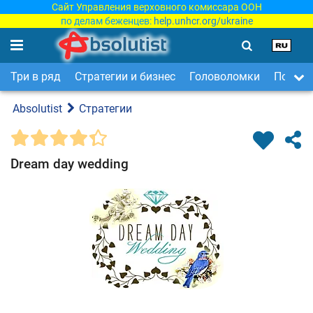
Сайт Управления верховного комиссара ООН
по делам беженцев:
help.unhcr.org/ukraine
Три в ряд
Стратегии и бизнес
Головоломки
Поиск 
Absolutist
Стратегии
Dream day wedding