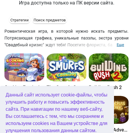
Игра доступна только на ПК версии сайта.
Стратегии
Поиск предметов
Романтическая игра, в которой нужно искать предметы.
Потрясающая графика, уникальные паззлы, экстра уровни
"Свадебный кризис" ждут тебя! Посетите флориста, бакалею и
Еще
другие магазины, чтобы превратить свадьбу Дженни в мечту!
Cooking Festival
The Smurfs Cooking
Building Rush 2
Данный сайт использует cookie-файлы, чтобы
улучшить работу и повысить эффективность
сайта. При навигации по нашему веб-сайту,
Вы соглашаетесь с тем, что мы сохраняем и
используем cookies на Вашем устройстве для
Boom Town
Dangerous Adventure
Dangerous Adventure 2
улучшения пользования данным сайтом.