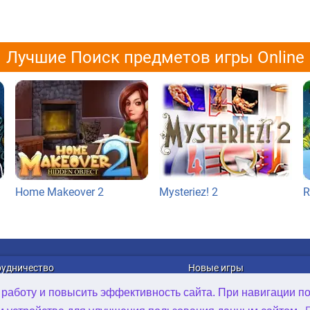
Лучшие Поиск предметов игры Online
Home Makeover 2
Mysteriez! 2
R
рудничество
Новые игры
лама
Онлайн Игры
 работу и повысить эффективность сайта. При навигации п
рибуция игр
Игры для Android