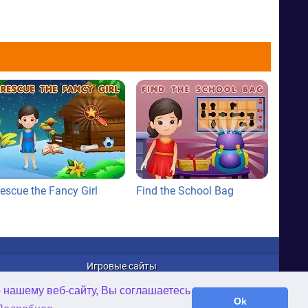
escue the Fancy Girl
Find the School Bag
Игровые сайты
WellGames.com
о нашему веб-сайту, Вы соглашаетесь
iFamilybooks.com
Ok