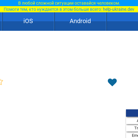
В любой сложной ситуации оставайся человеком.
Помоги тем, кто нуждается в этом больше всего:
help-ukraine.dev
iOS
Android
T
Eme