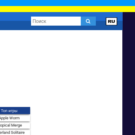
Топ игры
Apple Worm
ropical Merge
rland Solitaire