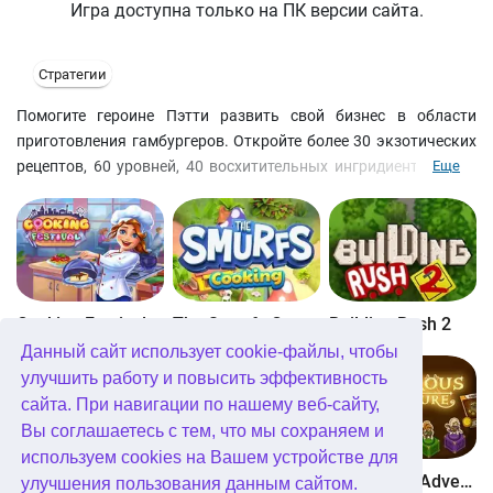
Игра доступна только на ПК версии сайта.
Стратегии
Помогите героине Пэтти развить свой бизнес в области
приготовления гамбургеров. Откройте более 30 экзотических
рецептов, 60 уровней, 40 восхитительных ингридиентов, 9 из
Еще
которых вы используете одновременно при приготовлении
гамбургера! Посматривайте на часы и сверяйте пропорции,
ведь приготовление бургеров - очень трудное ремесло.
Cooking Festival
The Smurfs Cooking
Building Rush 2
Данный сайт использует cookie-файлы, чтобы
улучшить работу и повысить эффективность
сайта. При навигации по нашему веб-сайту,
Вы соглашаетесь с тем, что мы сохраняем и
используем cookies на Вашем устройстве для
Boom Town
Dangerous Adventure
Dangerous Adventure 2
улучшения пользования данным сайтом.