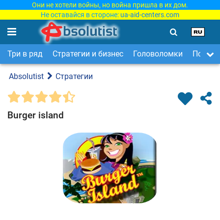
Они не хотели войны, но война пришла в их дом.
Не оставайся в стороне:
ua-aid-centers.com
Три в ряд
Стратегии и бизнес
Головоломки
Поиск 
Absolutist
Стратегии
Burger island