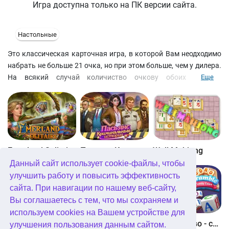
Игра доступна только на ПК версии сайта.
Настольные
Это классическая карточная игра, в которой Вам неодходимо
набрать не больше 21 очка, но при этом больше, чем у дилера.
На всякий случай количиство очкову обоих игроков
Еще
указывается рядом с его картами. Итак, делайте свою ставку,
и жмите HIT, если хотите получить еще одну карту или STAND,
чтобы передать ход дилеру.
Emerland Solitaire
Пасьянс Криминальные истории
Well Mahjong
Данный сайт использует cookie-файлы, чтобы
улучшить работу и повысить эффективность
сайта. При навигации по нашему веб-сайту,
Вы соглашаетесь с тем, что мы сохраняем и
используем cookies на Вашем устройстве для
Glassez 2
Solitaire Story 3
Найди слово - семейные истории
улучшения пользования данным сайтом.