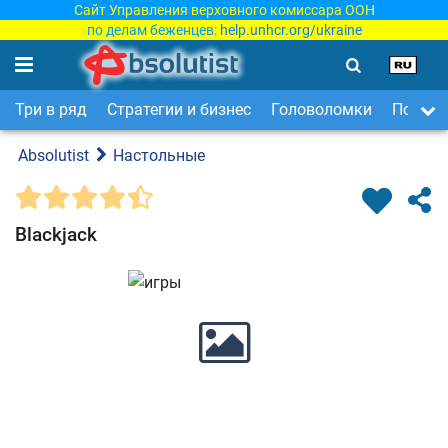
Сайт Управления верховного комиссара ООН
по делам беженцев:
help.unhcr.org/ukraine
Три в ряд
Стратегии и бизнес
Головоломки
Поиск 
Absolutist
Настольные
Blackjack