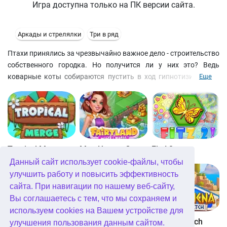
Игра доступна только на ПК версии сайта.
Аркады и стрелялки
Три в ряд
Птахи принялись за чрезвычайно важное дело - строительство
собственного городка. Но получится ли у них это? Ведь
коварные коты собираются пустить в ход гипнотизирующее
Еще
устройство и разрушить все планы пернатых, а самих птичек
заточить в клетки. Помогите птицам обмануть котов и
построить уютный городок.
Tropical Merge
Мир Чудес: Слияние и Магия
Fitz! 2
Данный сайт использует cookie-файлы, чтобы
улучшить работу и повысить эффективность
сайта. При навигации по нашему веб-сайту,
Вы соглашаетесь с тем, что мы сохраняем и
используем cookies на Вашем устройстве для
Fitz!
Bubblez!
Athena Match
улучшения пользования данным сайтом.