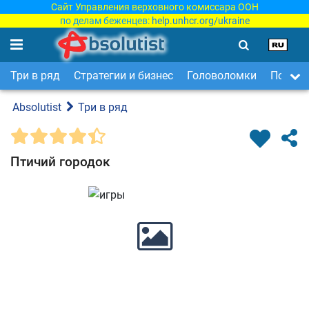
Сайт Управления верховного комиссара ООН
по делам беженцев:
help.unhcr.org/ukraine
Три в ряд
Стратегии и бизнес
Головоломки
Поиск 
Absolutist
Три в ряд
Птичий городок