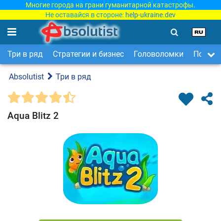
Многие города на грани гуманитарной катастрофы.
Не оставайся в стороне:
help-ukraine.dev
Три в ряд
Стратегии и бизнес
Головоломки
Поиск 
Absolutist
Три в ряд
Aqua Blitz 2