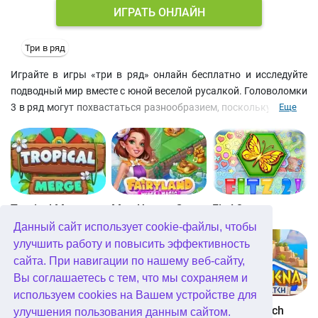
ИГРАТЬ ОНЛАЙН
Три в ряд
Играйте в игры «три в ряд» онлайн бесплатно и исследуйте
подводный мир вместе с юной веселой русалкой. Головоломки
3 в ряд могут похвастаться разнообразием, поскольку уровни
Еще
имеют различные цели. Самая простая, наверное, собрать
достаточно ракушек определенного цвета. Другая возможная
цель — опустить якоря, удалив все фишки под ними. Убирайте
ракушки рядом с глыбами льда, чтобы растопить их и таким
же образом открыть сундуки с сокровищами. Кстати, проходя
головоломок «3 в ряд» online вы также будете натыкаться на
Tropical Merge
Мир Чудес: Слияние и Магия
Fitz! 2
сундуки, полные монет и бонусов. Играйте каждый день,
Данный сайт использует cookie-файлы, чтобы
вращайте колесо призов, чтобы получить ежедневный бонус, и
улучшить работу и повысить эффективность
выполняйте ежедневные задания, чтобы получить 30 минут
сайта. При навигации по нашему веб-сайту,
неограниченной игры.
Вы соглашаетесь с тем, что мы сохраняем и
используем cookies на Вашем устройстве для
Fitz!
Bubblez!
Athena Match
улучшения пользования данным сайтом.