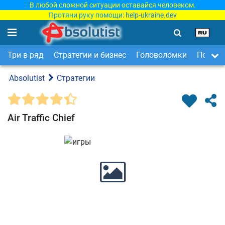
В любой сложной ситуации оставайся человеком.
Протяни руку помощи:
help-ukraine.dev
Три в ряд
Стратегии и бизнес
Головоломки
Поиск 
Absolutist
Стратегии
Air Traffic Chief