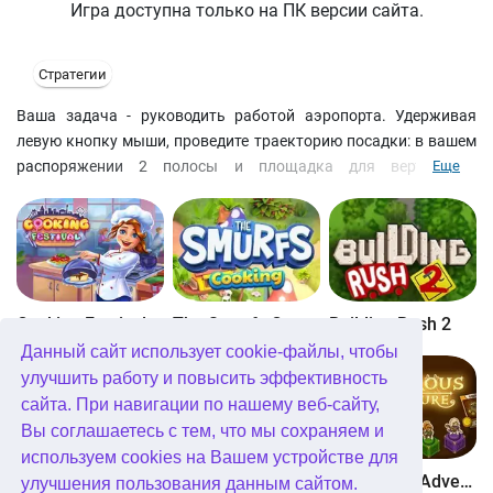
Игра доступна только на ПК версии сайта.
Стратегии
Ваша задача - руководить работой аэропорта. Удерживая
левую кнопку мыши, проведите траекторию посадки: в вашем
распоряжении 2 полосы и площадка для вертолетов,
Еще
обозначенная буквой "Н". Траекторию посадки спецлайнера Air
Force One вы контролировать не можете, поэтому
постарайтесь не допустить аварии, скорректировав курс
прочих бортов. Если самолеты сходятся слишком близко,
раздается сирена. Восклицательный знак у края поля
указывает, с какой стороны ожидать появления самолета.
Cooking Festival
The Smurfs Cooking
Building Rush 2
Для лайнера Air Force One предусмотрен особый знак. Удачи!
Данный сайт использует cookie-файлы, чтобы
улучшить работу и повысить эффективность
сайта. При навигации по нашему веб-сайту,
Вы соглашаетесь с тем, что мы сохраняем и
используем cookies на Вашем устройстве для
Boom Town
Dangerous Adventure
Dangerous Adventure 2
улучшения пользования данным сайтом.