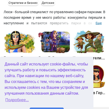
Стратегии и бизнес
Детские
Люси - большой специалист по управлению сафари-парками. В
последнее время у нее много работы: конкуренты перешли в
наступление и пытаются превратить парки в охотничьи
Еще
угодья. Чтобы защитить животных, нужно сделать сафари по-
настоящему прибыльным бизнесом. Помогите Люси
справиться с этой задачей! Развивайте сафари-парки по всему
миру, зарабатывайте деньги и покупайте улучшения, чтобы
все ваши посетители остались довольны!
Битва за Египет. Миссия Клеопатра
Янки 7. В погоне за волшебным оленем
Кладоискатели. Камень души
Данный сайт использует cookie-файлы, чтобы
улучшить работу и повысить эффективность
сайта. При навигации по нашему веб-сайту,
Вы соглашаетесь с тем, что мы сохраняем и
используем cookies на Вашем устройстве для
Кладоискатели. Снежная королева. Коллекционное издание
Алисия Квотермейн 3. Тайна пылающего золота. Коллекционное издание
12 подвигов Геракла. Как я встретил Мегару. Коллекционное издание
улучшения пользования данным сайтом.
Подробнее...