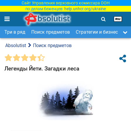
Сайт Управления верховного комиссара ООН
по делам беженцев:
help.unhcr.org/ukraine
Три в ряд
Поиск предметов
Стратегии и бизнес
Ар
Absolutist
Поиск предметов
Легенды Йети. Загадки леса