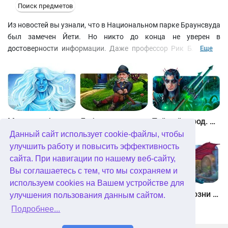
Поиск предметов
Из новостей вы узнали, что в Национальном парке Браунсвуда
был замечен Йети. Но никто до конца не уверен в
достоверности информации. Даже профессор Рик Блэкбирд
Еще
считает, что все это чей-то розыгрыш, нужный для того, чтобы
помешать открытию химического завода недалеко от парка.
Решайте головоломки, ищите предметы, проходите мини-игры
и проведите собственное расследование! Возможно, эта
история о Снежном человеке появилась не на пустом месте.
Между небом и землей
Лабиринты мира. Золото дураков. Коллекционное издание
Тайный город. Подводное королевство. Коллекционное издание
Данный сайт использует cookie-файлы, чтобы
улучшить работу и повысить эффективность
сайта. При навигации по нашему веб-сайту,
Вы соглашаетесь с тем, что мы сохраняем и
используем cookies на Вашем устройстве для
Небесные земли. Пробуждение гигантов. Коллекционное издание
Загадки Нью-Йорка. Пробуждение. Коллекционное издание
Химеры. Козни зла. Коллекционное издание
улучшения пользования данным сайтом.
Подробнее...