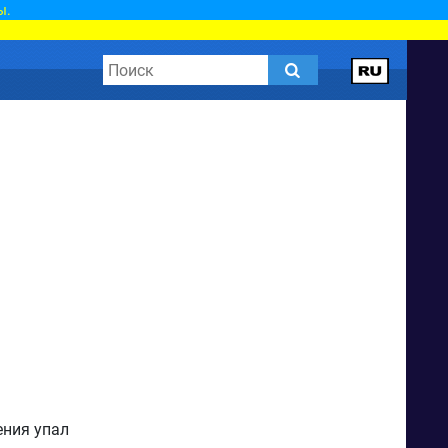
ы.
ения упал