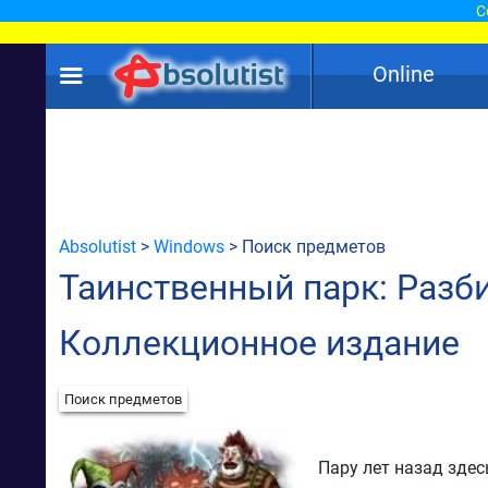
С
Online
Absolutist
>
Windows
> Поиск предметов
Таинственный парк: Разби
Коллекционное издание
Поиск предметов
Пару лет назад здес