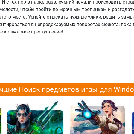
. И с тех пор в парке развлечений начали происходить стр
смелости, чтобы пройти по мрачным тропинкам и разгадат
этого места. Успейте отыскать нужные улики, решить зам
ентироваться в непредсказуемых поворотах сюжета, пока 
ое кошмарное преступление!
чшие Поиск предметов игры для Wind