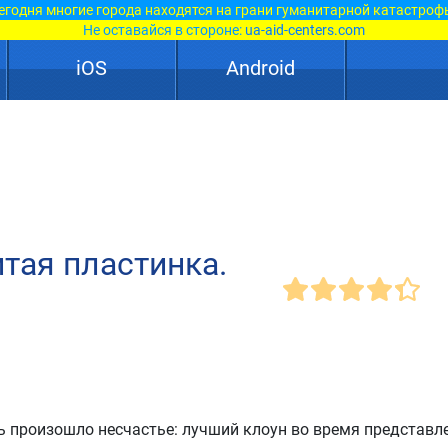
егодня многие города находятся на грани гуманитарной катастроф
Не оставайся в стороне:
ua-aid-centers.com
iOS
Android
тая пластинка.
ь произошло несчастье: лучший клоун во время представл