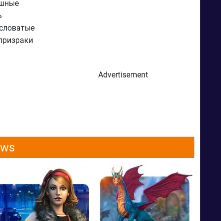
ашные
ь
ысловатые
призраки
Advertisement
ows