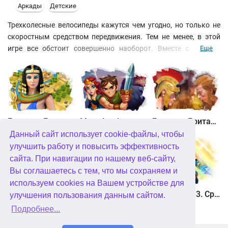
Аркады
Детские
Трехколесные велосипеды кажутся чем угодно, но только не
скоростным средством передвижения. Тем не менее, в этой
игре все обстоит совершенно наоборот. Вместе с группой
Еще
конкурентов вы будете бороться за первенство в
многочисленных заездах. Оставьте своих соперников позади и
займите первое место! Вас ждут отличная графика и
динамичных игровой процесс. Помимо всего прочего в игре
есть редактор карт и режим "для двоих".
Битва за Египет. Миссия Клеопатра
Maze Lord
Битва за Британию. Восстание Каратака
Данный сайт использует cookie-файлы, чтобы
улучшить работу и повысить эффективность
сайта. При навигации по нашему веб-сайту,
Вы соглашаетесь с тем, что мы сохраняем и
используем cookies на Вашем устройстве для
Охота онлайн
Птичий переполох 3
Солдатики 3. Средневековье
улучшения пользования данным сайтом.
Подробнее...