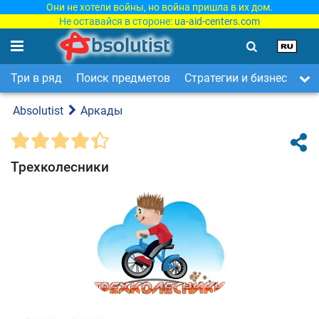
Они не хотели войны, но война пришла в их дом.
Не оставайся в стороне:
ua-aid-centers.com
Три в ряд
Поиск предметов
Стратегии и бизнес
Ар
Absolutist
Аркады
Трехколесники