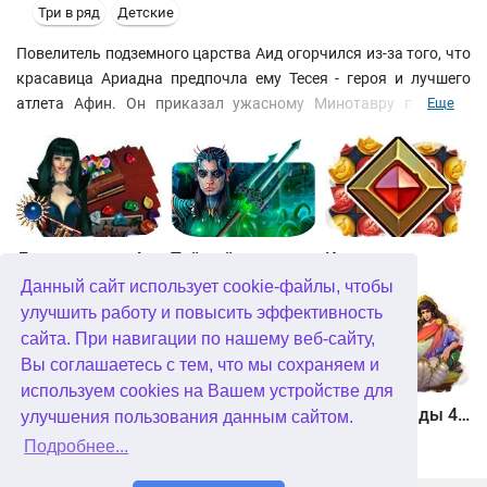
Три в ряд
Детские
Повелитель подземного царства Аид огорчился из-за того, что
красавица Ариадна предпочла ему Тесея - героя и лучшего
атлета Афин. Он приказал ужасному Минотавру похитить
Еще
царевну и спрятать ее на далеком острове. Ариадна успела
оставить Тесею путеводную нить из чудесных жемчужин.
Разгадывайте головоломки "три в ряд", помогите герою
преодолеть все препятствия, добраться до логова Минотавра
и освободить возлюбленную!
Джевел матч 4
Тайный город. Подводное королевство. Коллекционное издание
Квадриум
Данный сайт использует cookie-файлы, чтобы
улучшить работу и повысить эффективность
сайта. При навигации по нашему веб-сайту,
Вы соглашаетесь с тем, что мы сохраняем и
используем cookies на Вашем устройстве для
Хранитель рун
Мундус. Невозможная вселенная
Герои Эллады 4. Рождение мифа
улучшения пользования данным сайтом.
Подробнее...