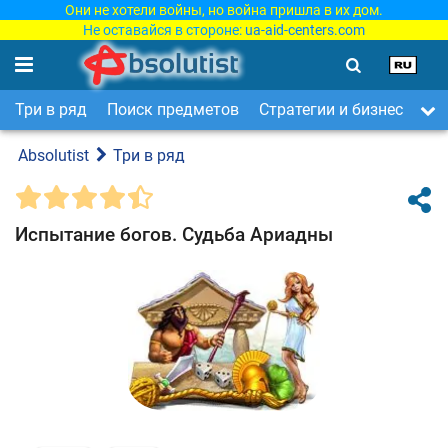
Они не хотели войны, но война пришла в их дом.
Не оставайся в стороне:
ua-aid-centers.com
Три в ряд
Поиск предметов
Стратегии и бизнес
Ар
Absolutist
Три в ряд
Испытание богов. Судьба Ариадны