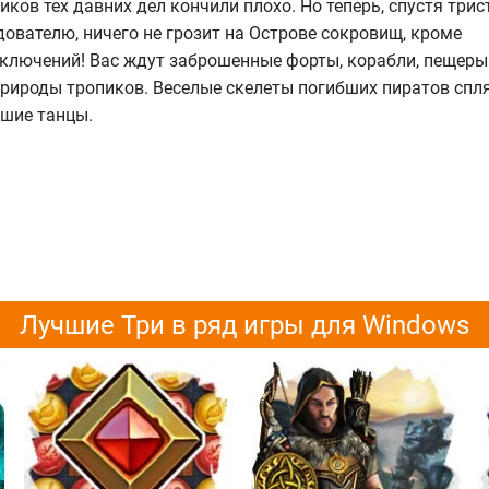
ков тех давних дел кончили плохо. Но теперь, спустя трист
ователю, ничего не грозит на Острове сокровищ, кроме
лючений! Вас ждут заброшенные форты, корабли, пещеры
природы тропиков. Веселые скелеты погибших пиратов спл
чшие танцы.
Лучшие Три в ряд игры для Windows