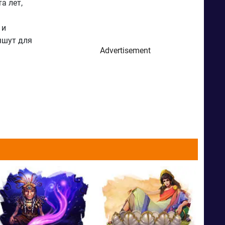
а лет,
 и
яшут для
Advertisement