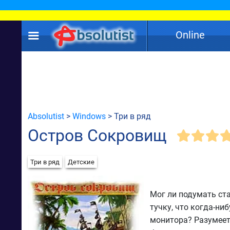
Online
Absolutist
>
Windows
> Три в ряд
Остров Сокровищ
Три в ряд
Детские
Мог ли подумать ст
тучку, что когда-н
монитора? Разумеетс