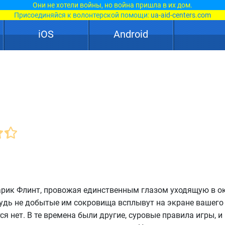
Они не хотели войны, но война пришла в их дом.
Присоединяйся к волонтерской помощи:
ua-aid-centers.com
iOS
Android
арик Флинт, провожая единственным глазом уходящую в о
ибудь не добытые им сокровища всплывут на экране вашего
я нет. В те времена были другие, суровые правила игры, и