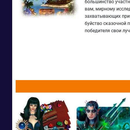
большинство участни
вам, мирному исслед
захватывающих прик
буйство сказочной 
победителя свои лу