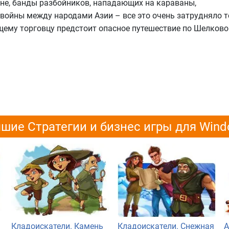
не, банды разбойников, нападающих на караваны,
ойны между народами Азии – все это очень затрудняло т
щему торговцу предстоит опасное путешествие по Шелково
шие Стратегии и бизнес игры для Win
Кладоискатели. Камень
Кладоискатели. Снежная
А