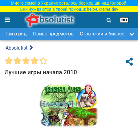
Много семей в Украине осталось без крыши над головой.
Они нуждаются в твоей помощи:
help-ukraine.dev
Три в ряд
Поиск предметов
Стратегии и бизнес
Ар
Absolutist
Лучшие игры начала 2010