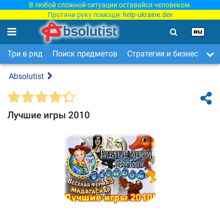
В любой сложной ситуации оставайся человеком.
Протяни руку помощи:
help-ukraine.dev
Три в ряд
Поиск предметов
Стратегии и бизнес
Ар
Absolutist
Лучшие игры 2010