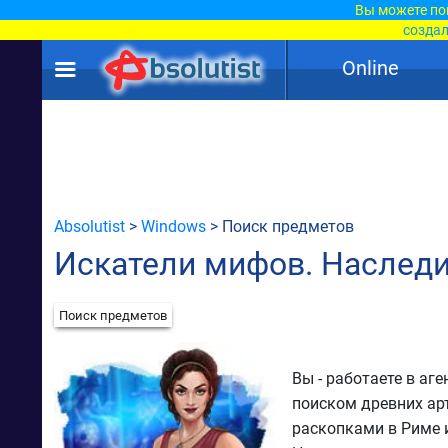
Вы можете по
создал
Online
Absolutist
>
Windows
> Поиск предметов
Искатели мифов. Наследи
Поиск предметов
Вы - работаете в аг
поиском древних ар
раскопками в Риме 