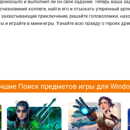
 произошло и выполнил ли он свое задание. Теперь ваша за
счезновения коллеги, найти его и отыскать утерянный арте
о захватывающее приключение, решайте головоломки. нах
 и играйте в мини-игры. Узнайте всю правду о героях дре
чшие Поиск предметов игры для Wind