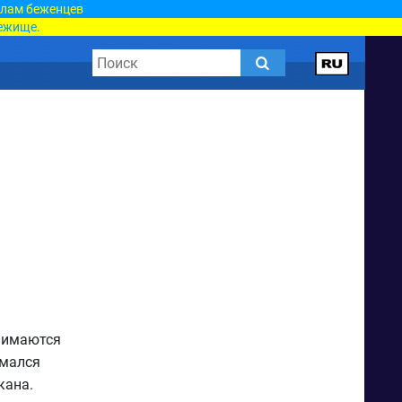
елам беженцев
ежище.
анимаются
имался
кана.