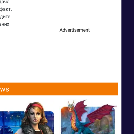
дача
факт.
одите
вних
Advertisement
ows