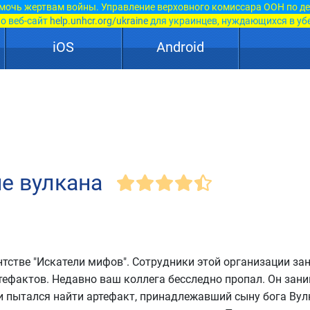
мочь жертвам войны. Управление верховного комиссара ООН по д
о веб-сайт
help.unhcr.org/ukraine
для украинцев, нуждающихся в уб
iOS
Android
е вулкана
ентстве "Искатели мифов". Сотрудники этой организации з
тефактов. Недавно ваш коллега бесследно пропал. Он зан
и пытался найти артефакт, принадлежавший сыну бога Вул