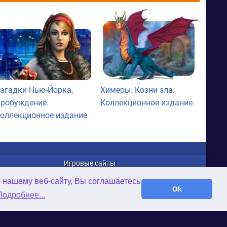
агадки Нью-Йорка.
Химеры. Козни зла.
робуждение.
Коллекционное издание
оллекционное издание
Игровые сайты
WellGames.com
о нашему веб-сайту, Вы соглашаетесь
iFamilybooks.com
Ok
Подробнее...
Time-Gap.com
Twisted-Worlds.com