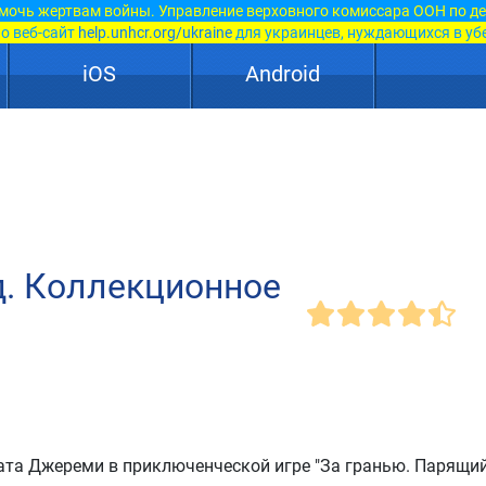
мочь жертвам войны. Управление верховного комиссара ООН по д
о веб-сайт
help.unhcr.org/ukraine
для украинцев, нуждающихся в уб
iOS
Android
д. Коллекционное
ата Джереми в приключенческой игре "За гранью. Парящий