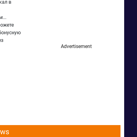
кал в
и
...
можете
 бонусную
ез
Advertisement
ows