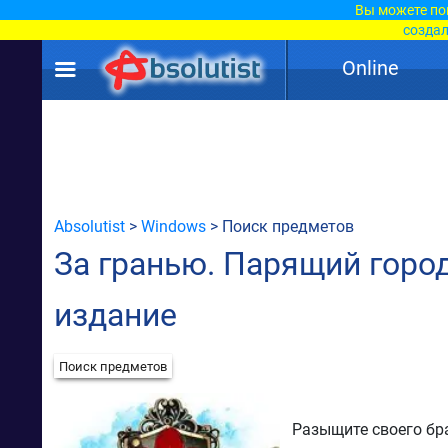
Вы можете по
создал
Online
Absolutist
>
Windows
> Поиск предметов
За гранью. Парящий горо
издание
Поиск предметов
Разыщите своего бр