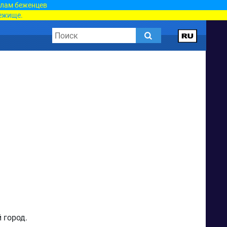
елам беженцев
ежище.
 город.