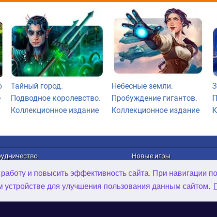
о
Тайный город.
Небесные земли.
З
е
Подводное королевство.
Пробуждение гигантов.
П
Коллекционное издание
Коллекционное издание
К
рудничество
Новые игры
лама
Онлайн Игры
 работу и повысить эффективность сайта. При навигации п
рибуция игр
Игры для Android
ем устройстве для улучшения пользования данным сайтом.
D Art Outsourcing
Игры для iOS
нструменты
© Absolutist.com, 2000 - 2026