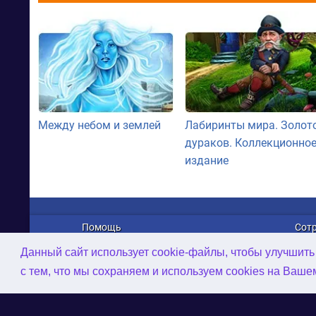
Между небом и землей
Лабиринты мира. Золот
дураков. Коллекционно
издание
Помощь
Сот
О нас
Рек
Данный сайт использует cookie-файлы, чтобы улучшить
Связаться с нами
Дист
с тем, что мы сохраняем и используем cookies на Ваш
Политика конфиденциальности
2D/3
Обзор игр
AI-и