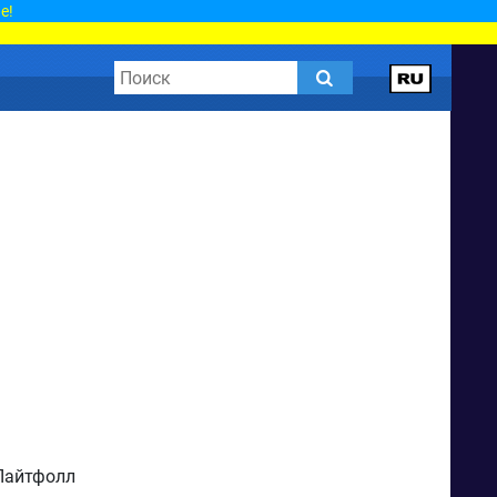
е!
Лайтфолл