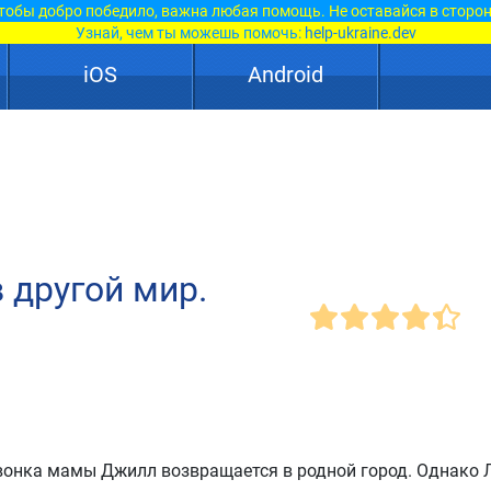
тобы добро победило, важна любая помощь. Не оставайся в сторон
Узнай, чем ты можешь помочь:
help-ukraine.dev
iOS
Android
 другой мир.
вонка мамы Джилл возвращается в родной город. Однако 