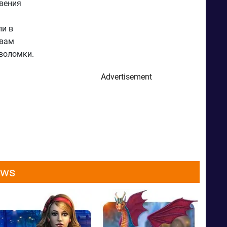
овения
ли в
 вам
воломки.
Advertisement
ows