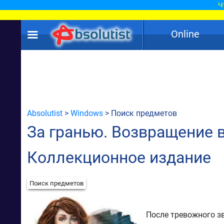
Ч
Online
Absolutist
>
Windows
> Поиск предметов
За гранью. Возвращение в
Коллекционное издание
Поиск предметов
После тревожного з