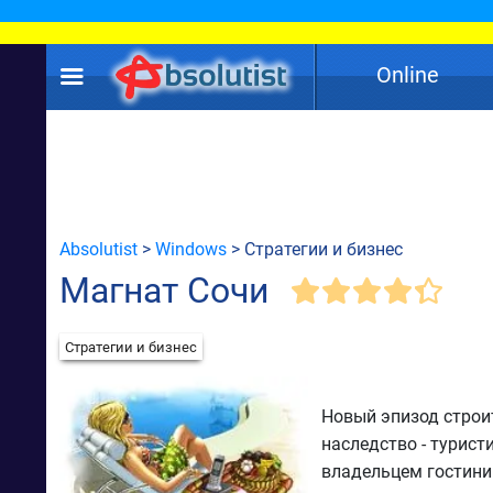
Online
Absolutist
>
Windows
> Стратегии и бизнес
Магнат Сочи
Стратегии и бизнес
Новый эпизод строи
наследство - турист
владельцем гостини