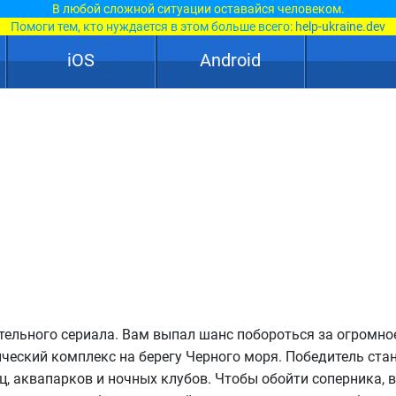
В любой сложной ситуации оставайся человеком.
Помоги тем, кто нуждается в этом больше всего:
help-ukraine.dev
iOS
Android
тельного сериала. Вам выпал шанс побороться за огромно
ический комплекс на берегу Черного моря. Победитель ста
ц, аквапарков и ночных клубов. Чтобы обойти соперника, 