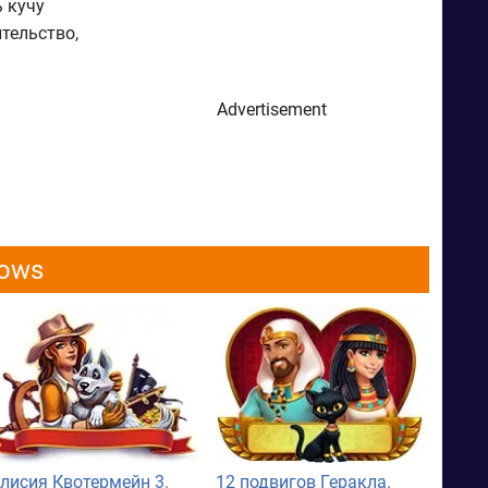
 кучу
тельство,
Advertisement
dows
лисия Квотермейн 3.
12 подвигов Геракла.