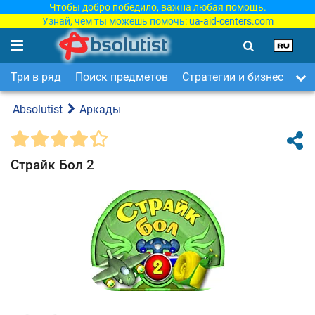
Чтобы добро победило, важна любая помощь.
Узнай, чем ты можешь помочь:
ua-aid-centers.com
Три в ряд
Поиск предметов
Стратегии и бизнес
Ар
Absolutist
Аркады
Страйк Бол 2