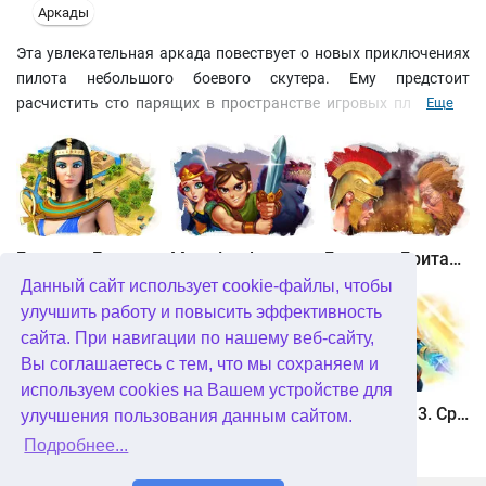
Аркады
Эта увлекательная аркада повествует о новых приключениях
пилота небольшого боевого скутера. Ему предстоит
расчистить сто парящих в пространстве игровых платформ-
Еще
уровней, используя небольшой исследовательский зонд, очень
похожий на обычный мячик.Справиться с этой задачей вам
помогут многочисленные бонусы, которые выпадают из
разбитых блоков. С их помощью можно не только менять
свойства или траекторию движения зонда, но даже вызывать
подмогу — звено бомбардировщиков, которые проутюжат
Битва за Египет. Миссия Клеопатра
Maze Lord
Битва за Британию. Восстание Каратака
игровое поле мощными фугасами.Эта чрезвычайно
Данный сайт использует cookie-файлы, чтобы
увлекательная игра обязательно понравится всем без
улучшить работу и повысить эффективность
исключения любителям классических аркад, которые с
сайта. При навигации по нашему веб-сайту,
помощью самых современных компьютерных технологий
Вы соглашаетесь с тем, что мы сохраняем и
стали еще красивее и динамичнее.
используем cookies на Вашем устройстве для
Охота онлайн
Птичий переполох 3
Солдатики 3. Средневековье
улучшения пользования данным сайтом.
Подробнее...