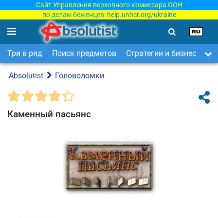
Сайт Управления верховного комиссара ООН
по делам беженцев:
help.unhcr.org/ukraine
Три в ряд
Поиск предметов
Стратегии и бизнес
Ар
Absolutist
Головоломки
Каменный пасьянс