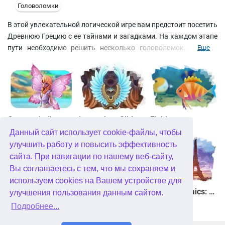
Головоломки
В этой увлекательной логической игре вам предстоит посетить
Древнюю Грецию с ее тайнами и загадками. На каждом этапе
пути необходимо решить несколько головоломок. Суть их
Еще
проста: нужно складывать камни одинаковыми картинками
друг к другу. Доступны так же запасные камни, которые
нужно использовать тогда, когда на игровом поле не осталось
нужных камней. Но тратить резерв нужно аккуратно, так как
он не бесконечен. Всевозможные бонусы помогут вам
преодолеть все трудности, возникающие на вашем пути.
Страна фей
Legendary Slide
Fishjong
Неповторимое сочетание жанров, великолепная музыка не
Данный сайт использует cookie-файлы, чтобы
оставят равнодушными как ценителей жанров Маджонг и
улучшить работу и повысить эффективность
Пасьянс, так и всех остальных
сайта. При навигации по нашему веб-сайту,
Вы соглашаетесь с тем, что мы сохраняем и
используем cookies на Вашем устройстве для
Квадриум
Пасьянс Белоснежка. Зачарованное королевство
Travel Mosaics: A Paris Tour
улучшения пользования данным сайтом.
Подробнее...