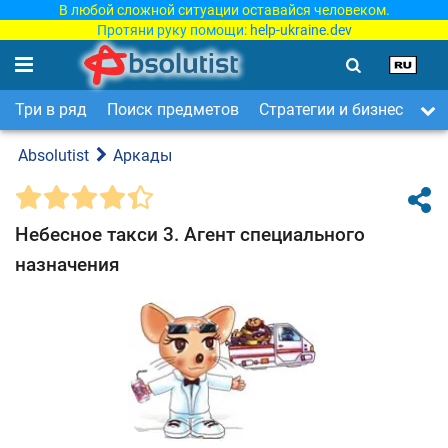
В любой сложной ситуации оставайся человеком.
Протяни руку помощи:
help-ukraine.dev
Три в ряд
Поиск предметов
Стратегии и бизнес
Ар
Absolutist
Аркады
Небесное такси 3. Агент специального
назначения