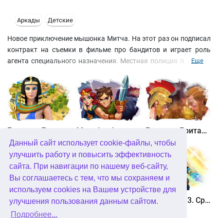
Аркады
Детские
Новое приключение мышонка Митча. На этот раз он подписал
контракт на съемки в фильме про бандитов и играет роль
агента специального назначения. Местная полиция поручила
Еще
ему ответственное задание: ликвидировать всех преступников
в городе и захватить самого опасного в мире бандита по
прозвищу Босс. Чтобы сохранить конфиденциальность, Митчу
придется забыть про свой лимузин и воспользоваться
скоростным небесным такси.
Битва за Египет. Миссия Клеопатра
Maze Lord
Битва за Британию. Восстание Каратака
Данный сайт использует cookie-файлы, чтобы
улучшить работу и повысить эффективность
сайта. При навигации по нашему веб-сайту,
Вы соглашаетесь с тем, что мы сохраняем и
используем cookies на Вашем устройстве для
Охота онлайн
Птичий переполох 3
Солдатики 3. Средневековье
улучшения пользования данным сайтом.
Подробнее...