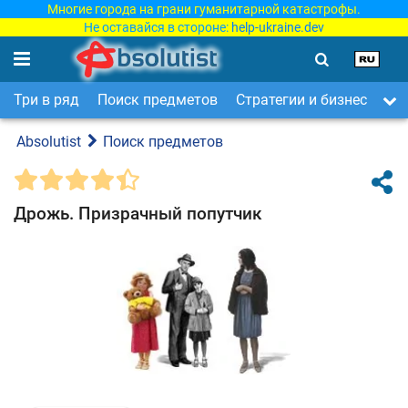
Многие города на грани гуманитарной катастрофы.
Не оставайся в стороне:
help-ukraine.dev
Три в ряд
Поиск предметов
Стратегии и бизнес
Ар
Absolutist
Поиск предметов
Дрожь. Призрачный попутчик