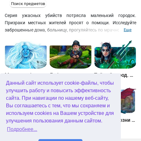
Поиск предметов
Серия ужасных убийств потрясла маленький городок.
Призраки местных жителей просят о помощи. Исследуйте
заброшенные дома, больницу, прогуляйтесь по мрачному лесу,
Еще
кладбищу, спуститесь в подземелье. Эти места хранят память
о страшных событиях и множество неразгаданных тайн.
Ищите улики, сопоставляйте факты, собирайте скрытые
предметы и выполняйте задания. Вам предстоит докопаться
до истины и освободить души местных жителей от мрачного
проклятия.
Между небом и землей
Лабиринты мира. Золото дураков. Коллекционное издание
Тайный город. Подводное королевство. Коллекционное издание
Данный сайт использует cookie-файлы, чтобы
улучшить работу и повысить эффективность
сайта. При навигации по нашему веб-сайту,
Вы соглашаетесь с тем, что мы сохраняем и
используем cookies на Вашем устройстве для
Небесные земли. Пробуждение гигантов. Коллекционное издание
Загадки Нью-Йорка. Пробуждение. Коллекционное издание
Химеры. Козни зла. Коллекционное издание
улучшения пользования данным сайтом.
Подробнее...