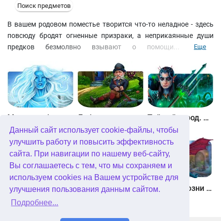
Поиск предметов
В вашем родовом поместье творится что-то неладное - здесь
повсюду бродят огненные призраки, а неприкаянные души
предков безмолвно взывают о помощи... Скорее
Еще
отправляйтесь к месту загадочных событий и начинайте свое
собственное расследование. Внимательно осмотрите дом и все
вокруг - отыщите среди груды разбросанных вещей различные
ключи и инструменты, чтобы разобраться в мистических
происшествиях и навсегда покончить с этим кошмаром!
Между небом и землей
Лабиринты мира. Золото дураков. Коллекционное издание
Тайный город. Подводное королевство. Коллекционное издание
Данный сайт использует cookie-файлы, чтобы
улучшить работу и повысить эффективность
сайта. При навигации по нашему веб-сайту,
Вы соглашаетесь с тем, что мы сохраняем и
используем cookies на Вашем устройстве для
Небесные земли. Пробуждение гигантов. Коллекционное издание
Загадки Нью-Йорка. Пробуждение. Коллекционное издание
Химеры. Козни зла. Коллекционное издание
улучшения пользования данным сайтом.
Подробнее...