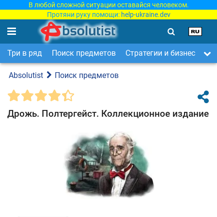
В любой сложной ситуации оставайся человеком.
Протяни руку помощи:
help-ukraine.dev
Три в ряд
Поиск предметов
Стратегии и бизнес
Ар
Absolutist
Поиск предметов
Дрожь. Полтергейст. Коллекционное издание